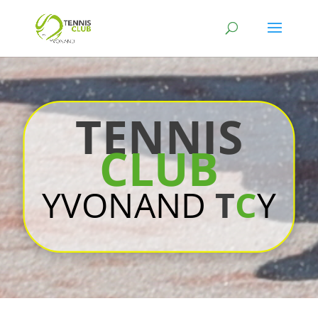
TENNIS
CLUB
YVONAND
T
C
Y