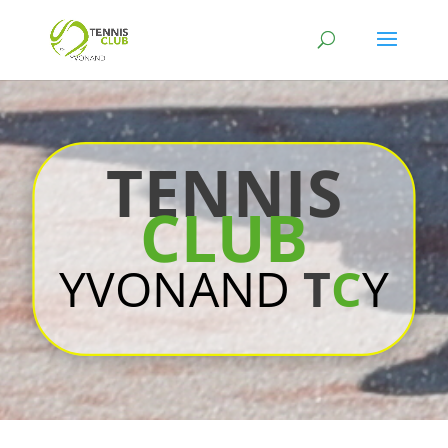
TENNIS
CLUB
YVONAND
T
C
Y